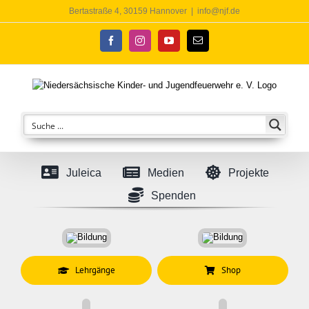
Zum
Bertastraße 4, 30159 Hannover
|
info@njf.de
Inhalt
springen
Facebook
Instagram
YouTube
E-
Mail
Juleica
Medien
Projekte
Spenden
Lehrgänge
Shop