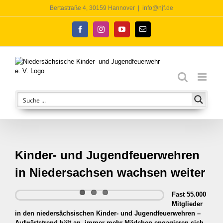
Zum
Bertastraße 4, 30159 Hannover
|
info@njf.de
Inhalt
springen
Facebook
Instagram
YouTube
E-
Mail
Kinder- und Jugendfeuerwehren
in Niedersachsen wachsen weiter
Fast 55.000
Zeige
Mitglieder
grösseres
in den niedersächsischen Kinder- und Jugendfeuerwehren –
Bild
Aufwärtstrend hält an, immer mehr Mädchen engagieren sich